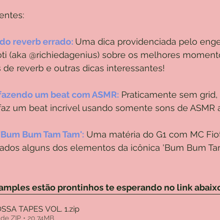
entes:
do reverb errado:
Uma dica providenciada pelo enge
ti (aka @richiedagenius) sobre os melhores momento
s de reverb e outras dicas interessantes!
fazendo um beat com ASMR:
 Praticamente sem grid, o
az um beat incrível usando somente sons de ASMR a
 'Bum Bum Tam Tam':
 Uma matéria do G1 com MC Fiot
ados alguns dos elementos da icônica 'Bum Bum Ta
amples estão prontinhos te esperando no link abaix
SSA TAPES VOL. 1
.zip
de ZIP • 20.74MB