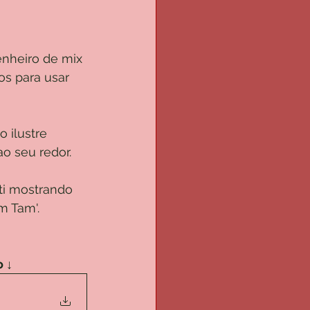
nheiro de mix 
s para usar 
 ilustre 
o seu redor.
i mostrando 
m Tam'.
o ↓