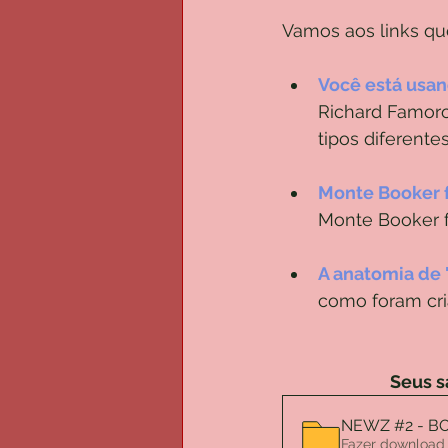
Vamos aos links qu
Você está usan
Richard Famoro
tipos diferente
Monte Booker 
Monte Booker f
A anatomia de
como foram cri
Seus s
NEWZ #2 - BO
Fazer download 