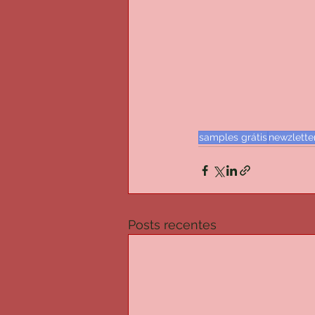
samples grátis
newzlette
Posts recentes