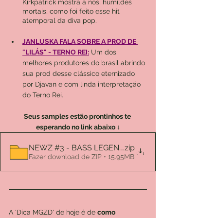
Kirkpatrick mostra a nós, humildes 
mortais, como foi feito esse hit 
atemporal da diva pop.
JANLUSKA FALA SOBRE A PROD DE 
"LILÁS" - TERNO REI
:
 Um dos 
melhores produtores do brasil abrindo 
sua prod desse clássico eternizado 
por Djavan e com linda interpretação 
do Terno Rei.
Seus samples estão prontinhos te 
esperando no link abaixo ↓
NEWZ #3 - BASS LEGEND VOL. 1
.zip
Fazer download de ZIP • 15.95MB
A 'Dica MGZD' de hoje é de 
como 