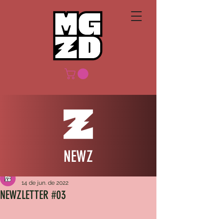
NEWZ
MGZD
14 de jun. de 2022
NEWZLETTER #03